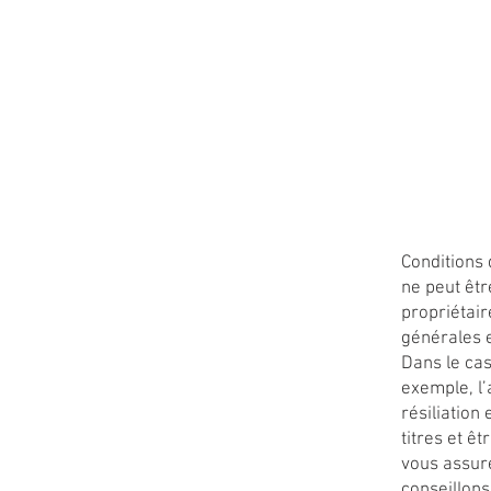
ACCUEIL
Navitas
SERVIC
Conditions 
ne peut êtr
propriétair
générales 
Dans le cas
exemple, l’
résiliation
titres et ê
vous assure
conseillon