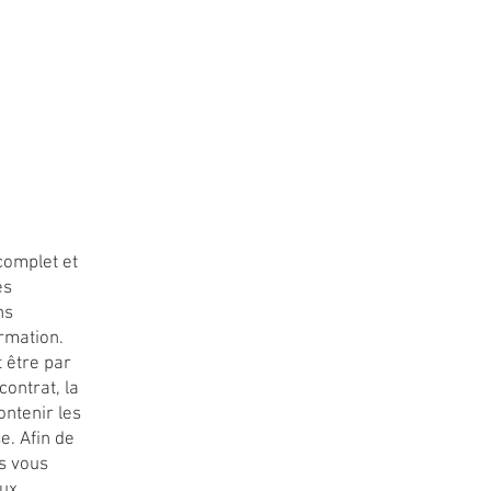
S & ACCÉSSOIRES
CONTACT
complet et
es
ns
rmation.
t être par
contrat, la
ontenir les
e. Afin de
s vous
eux