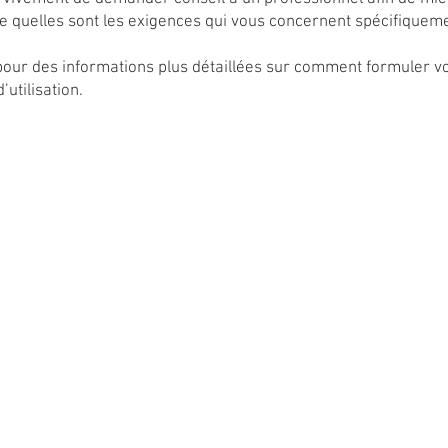
 quelles sont les exigences qui vous concernent spécifiqueme
our des informations plus détaillées sur comment formuler v
’utilisation.
olitique en matière de cookies
Politique de confidentialité
© 2021 Xtreme Cart inc.