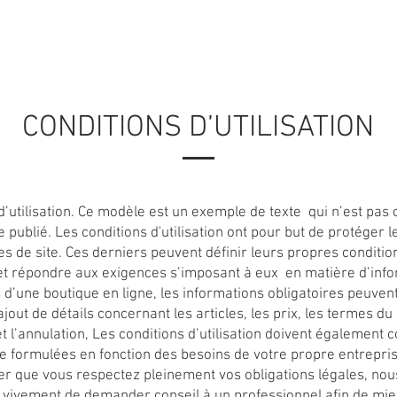
ES
PROJETS REALISÉ
VOITURETTE A VENDRE
PIÈCE
CONDITIONS D’UTILISATION
d’utilisation. Ce modèle est un exemple de texte qui n’est pas 
e publié. Les conditions d'utilisation ont pour but de protéger l
es de site. Ces derniers peuvent définir leurs propres conditio
et répondre aux exigences s’imposant à eux en matière d’info
 d’une boutique en ligne, les informations obligatoires peuven
ajout de détails concernant les articles, les prix, les termes du 
 et l’annulation, Les conditions d’utilisation doivent également c
tre formulées en fonction des besoins de votre propre entrepris
r que vous respectez pleinement vos obligations légales, nou
s vivement de demander conseil à un professionnel afin de mi