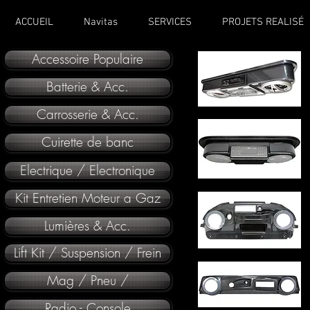
ACCUEIL
Navitas
SERVICES
PROJETS REALISÉ
Accessoire Populaire
Batterie & Acc.
Carrosserie & Acc.
Cuirette de banc
Electrique / Electronique
Kit Entretien Moteur a Gaz
Lumières & Acc.
Lift Kit / Suspension / Frein
Mag / Pneu /
Radio - Console