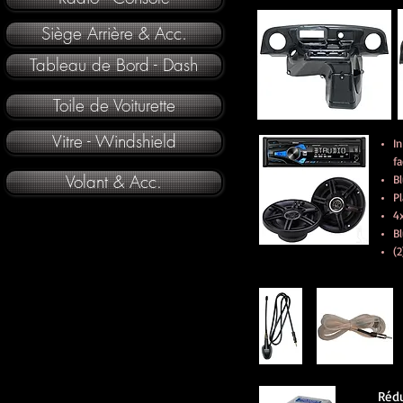
Siège Arrière & Acc.
Tableau de Bord - Dash
Toile de Voiturette
Vitre - Windshield
I
fa
Volant & Acc.
B
P
4
B
(2
Rédu