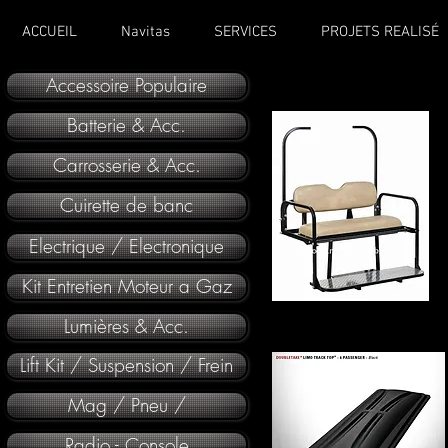
ACCUEIL
Navitas
SERVICES
PROJETS REALISÉ
Accessoire Populaire
Batterie & Acc.
Carrosserie & Acc.
Cuirette de banc
Electrique / Electronique
Kit Entretien Moteur a Gaz
Lumières & Acc.
Lift Kit / Suspension / Frein
Mag / Pneu /
Radio - Console